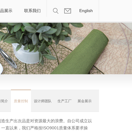
品展示
联系我们
English
司简介
质量控制
设计师团队
生产工厂
展会展示
制造生产出次品是对资源最大的浪费。自公司成立以
直以来，我们严格按ISO9001质量体系要求操